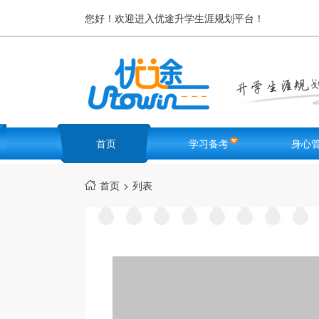
您好！欢迎进入优途升学生涯规划平台！
首页
学习备考
身心
名校卷库
高中生
首页
>
列表

学霸笔记
优途F
高考难题解析
励志激
必考知识点
学生减
学习方
健康锻
科目适合