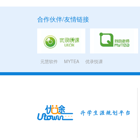
合作伙伴/友情链接
元慧软件
MYTEA
优录悦课