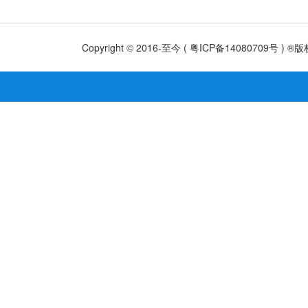
Copyright © 2016-至今 (
粤ICP备14080709号
) ®