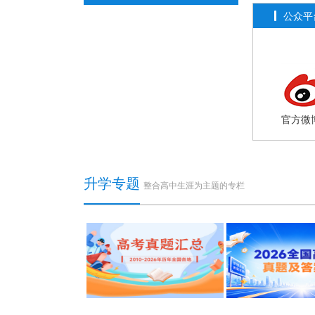
专业匹配
公众平
官方微
升学专题
整合高中生涯为主题的专栏