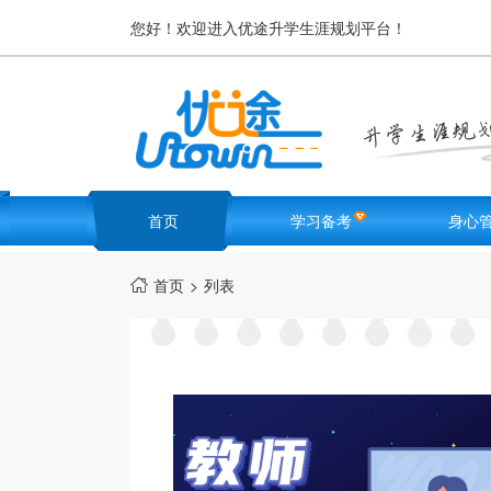
您好！欢迎进入优途升学生涯规划平台！
首页
学习备考
身心
名校卷库
高中生
首页
>
列表

学霸笔记
优途F
高考难题解析
励志激
必考知识点
学生减
学习方
健康锻
科目适合